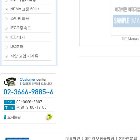
NEMA 표준 60Hz
소방펌프용
IEC/2중속도
IEC/배기
DC Motors
DC모터
저압 고압 기계류